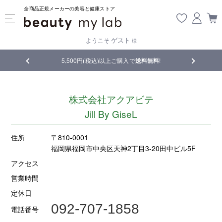
全商品正規メーカーの美容と健康ストア
ゲスト
ようこそ
様
品
5,500円(税込)以上ご購入で
送料無料
!
【重要】熊
株式会社アクアビテ
Jill By GiseL
住所
〒810-0001
福岡県福岡市中央区天神2丁目3-20田中ビル5F
アクセス
営業時間
定休日
092-707-1858
電話番号