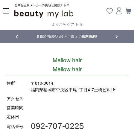
全商品正規メーカーの美容と健康ストア
ゲスト
ようこそ
様
品
5,500円(税込)以上ご購入で
送料無料
!
【重要】熊
Mellow hair
Mellow hair
住所
〒810-0014
福岡県福岡市中央区平尾1丁目4-7土橋ビル1F
アクセス
営業時間
定休日
092-707-0225
電話番号