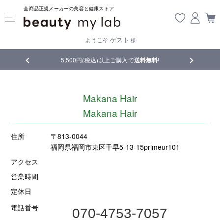
全商品正規メーカーの美容と健康ストア
ゲスト
ようこそ
様
品
5,500円(税込)以上ご購入で
送料無料
!
【重要】熊
Makana Hair
Makana Hair
住所
〒813-0044
福岡県福岡市東区千早5-13-15primeur101
アクセス
営業時間
定休日
電話番号
070-4753-7057