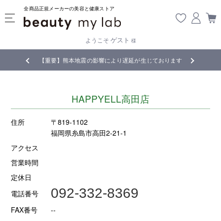
全商品正規メーカーの美容と健康ストア
ゲスト
ようこそ
様
無料
!
【重要】熊本地震の影響により遅延が生じております
HAPPYELL高田店
住所
〒819-1102
福岡県糸島市高田2-21-1
アクセス
営業時間
定休日
092-332-8369
電話番号
FAX番号
--