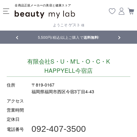
全商品正規メーカーの美容と健康ストア
ゲスト
ようこそ
様
品
5,500円(税込)以上ご購入で
送料無料
!
【重要】熊
有限会社S・U・M'L・O・C・K
HAPPYELL今宿店
住所
〒819-0167
福岡県福岡市西区今宿3丁目4-43
アクセス
営業時間
定休日
092-407-3500
電話番号