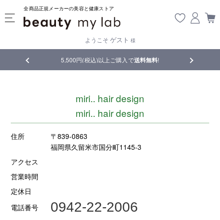
全商品正規メーカーの美容と健康ストア
ゲスト
ようこそ
様
品
5,500円(税込)以上ご購入で
送料無料
!
【重要】熊
miri.. hair design
miri.. hair design
住所
〒839-0863
福岡県久留米市国分町1145-3
アクセス
営業時間
定休日
0942-22-2006
電話番号