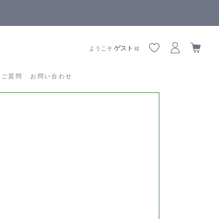
【重要】熊本地震の影響によりお届けに遅延が生じております
あるご質問
お問い合わせ
ゲスト
ようこそ
様
るご質問
お問い合わせ