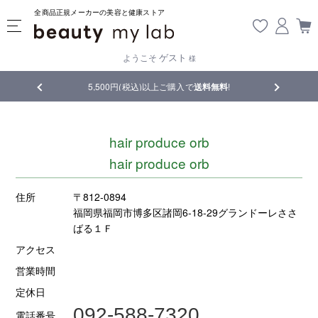
全商品正規メーカーの美容と健康ストア
ゲスト
ようこそ
様
品
5,500円(税込)以上ご購入で
送料無料
!
【重要】熊
hair produce orb
hair produce orb
住所
〒812-0894
福岡県福岡市博多区諸岡6-18-29グランドーレささ
ばる１Ｆ
アクセス
営業時間
定休日
092-588-7320
電話番号