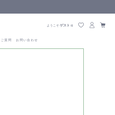
【重要】熊本地震の影響によりお届けに遅延が生じております
あるご質問
お問い合わせ
ゲスト
ようこそ
様
るご質問
お問い合わせ