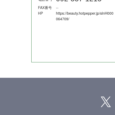
FAX番号
--
HP
https://beauty.hotpepper.jp/slnH000
064709/