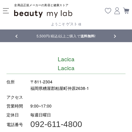
全商品正規メーカーの美容と健康ストア
ゲスト
ようこそ
様
品
5,500円(税込)以上ご購入で
送料無料
!
【重要】熊
Lacica
Lacica
住所
〒811-2304
福岡県糟屋郡粕屋町仲原2638-1
アクセス
営業時間
9:00~17:00
定休日
毎週日曜日
092-611-4800
電話番号