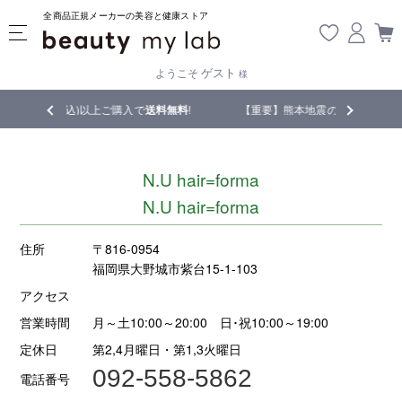
全商品正規メーカーの美容と健康ストア
ゲスト
ようこそ
様
税込)以上ご購入で
送料無料
!
【重要】熊本地震の影響により遅延が生じてお
N.U hair=forma
N.U hair=forma
住所
〒816-0954
福岡県大野城市紫台15-1-103
アクセス
営業時間
月～土10:00～20:00 日･祝10:00～19:00
定休日
第2,4月曜日・第1,3火曜日
092-558-5862
電話番号