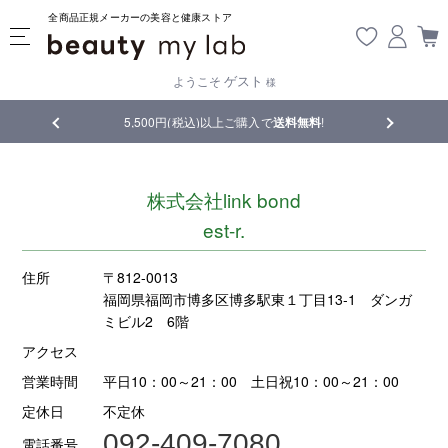
全商品正規メーカーの美容と健康ストア
ゲスト
ようこそ
様
品
5,500円(税込)以上ご購入で
送料無料
!
【重要】熊
株式会社link bond
est-r.
住所
〒812-0013
福岡県福岡市博多区博多駅東１丁目13-1 ダンガ
ミビル2 6階
アクセス
営業時間
平日10：00～21：00 土日祝10：00～21：00
定休日
不定休
092-409-7080
電話番号