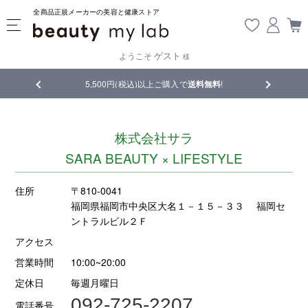
全商品正規メーカーの美容と健康ストア
ゲスト
ようこそ
様
5,500円(税込)以上ご購入で
送料無料
!
【重要】熊本地震の
株式会社サラ
SARA BEAUTY × LIFESTYLE
住所
〒810-0041
福岡県福岡市中央区大名１－１５－３３ 福岡セ
ントラルビル２Ｆ
アクセス
営業時間
10:00~20:00
定休日
毎週月曜日
092-725-2207
電話番号