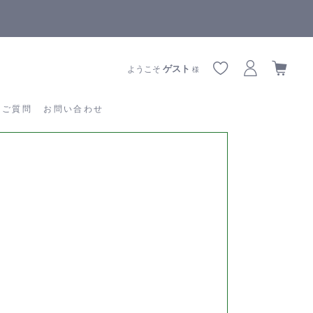
【重要】熊本地震の影響によりお届けに遅延が生じております
あるご質問
お問い合わせ
ゲスト
ようこそ
様
るご質問
お問い合わせ