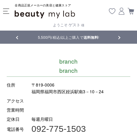
全商品正規メーカーの美容と健康ストア
ゲスト
ようこそ
様
品
5,500円(税込)以上ご購入で
送料無料
!
【重要】熊
branch
branch
住所
〒819-0006
福岡県福岡市西区姪浜駅南3－10－24
アクセス
営業時間
定休日
毎週月曜日
092-775-1503
電話番号