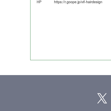
HP
https://r.goope.jp/vif-hairdesign