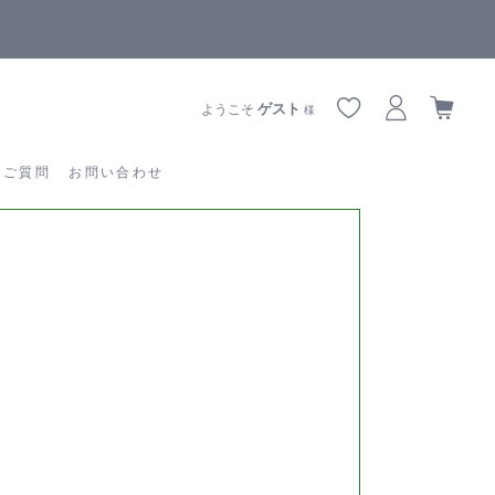
【重要】熊本地震の影響によりお届けに遅延が生じております
あるご質問
お問い合わせ
ゲスト
ようこそ
様
るご質問
お問い合わせ