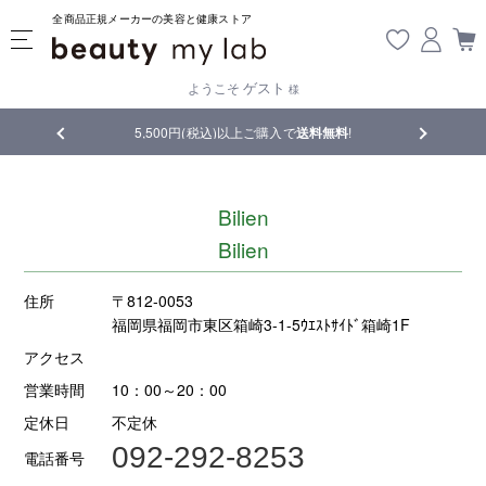
全商品正規メーカーの美容と健康ストア
ゲスト
ようこそ
様
品
5,500円(税込)以上ご購入で
送料無料
!
【重要】熊
Bilien
Bilien
住所
〒812-0053
福岡県福岡市東区箱崎3-1-5ｳｴｽﾄｻｲﾄﾞ箱崎1F
アクセス
営業時間
10：00～20：00
定休日
不定休
092-292-8253
電話番号