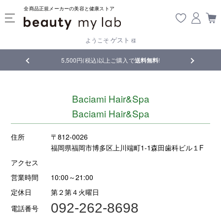
全商品正規メーカーの美容と健康ストア
ゲスト
ようこそ
様
品
5,500円(税込)以上ご購入で
送料無料
!
【重要】熊
Baciami Hair&Spa
Baciami Hair&Spa
住所
〒812-0026
福岡県福岡市博多区上川端町1-1森田歯科ビル１F
アクセス
営業時間
10:00～21:00
定休日
第２第４火曜日
092-262-8698
電話番号