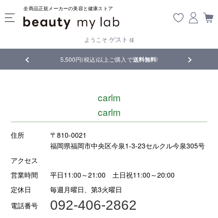
全商品正規メーカーの美容と健康ストア
ゲスト
ようこそ
様
品
5,500円(税込)以上ご購入で
送料無料
!
【重要】熊
carlm
carlm
住所
〒810-0021
福岡県福岡市中央区今泉1-3-23セルクル今泉305号
アクセス
営業時間
平日11:00～21:00 土日祝11:00～20:00
定休日
毎週月曜日、第3火曜日
092-406-2862
電話番号