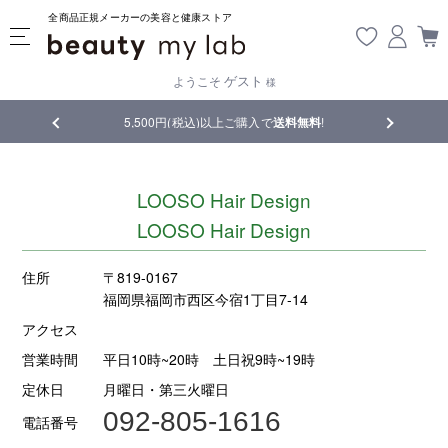
全商品正規メーカーの美容と健康ストア
ゲスト
ようこそ
様
品
5,500円(税込)以上ご購入で
送料無料
!
【重要】熊
LOOSO Hair Design
LOOSO Hair Design
住所
〒819-0167
福岡県福岡市西区今宿1丁目7-14
アクセス
営業時間
平日10時~20時 土日祝9時~19時
定休日
月曜日・第三火曜日
092-805-1616
電話番号