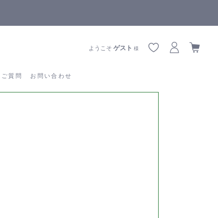
【重要】熊本地震の影響によりお届けに遅延が生じております
あるご質問
お問い合わせ
ゲスト
ようこそ
様
るご質問
お問い合わせ