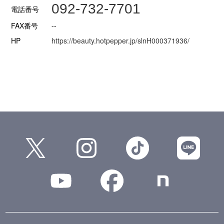
092-732-7701
電話番号
FAX番号
--
HP
https://beauty.hotpepper.jp/slnH000371936/