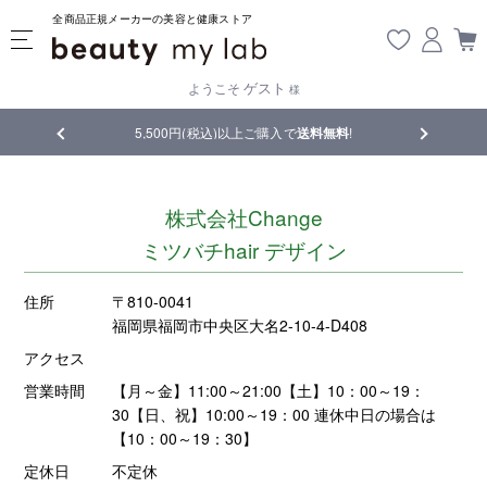
全商品正規メーカーの美容と健康ストア
ゲスト
ようこそ
様
品
5,500円(税込)以上ご購入で
送料無料
!
【重要】熊
株式会社Change
ミツバチhair デザイン
住所
〒810-0041
福岡県福岡市中央区大名2-10-4-D408
アクセス
営業時間
【月～金】11:00～21:00【土】10：00～19：
30【日、祝】10:00～19：00 連休中日の場合は
【10：00～19：30】
定休日
不定休