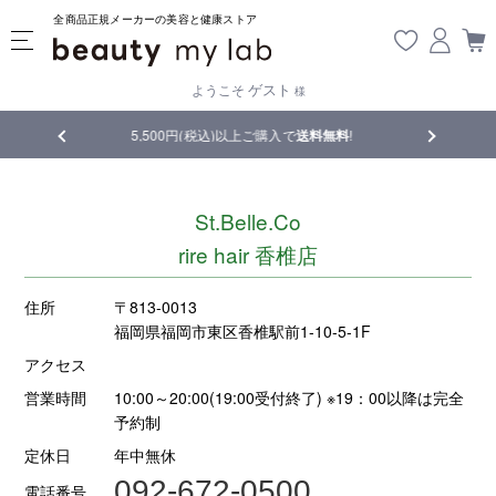
全商品正規メーカーの美容と健康ストア
ゲスト
ようこそ
様
5,500円(税込)以上ご購入で
送料無料
!
【重要】熊本地震の影響
St.Belle.Co
rire hair 香椎店
住所
〒813-0013
福岡県福岡市東区香椎駅前1-10-5-1F
アクセス
営業時間
10:00～20:00(19:00受付終了) ※19：00以降は完全
予約制
定休日
年中無休
092-672-0500
電話番号