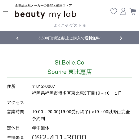
全商品正規メーカーの美容と健康ストア
ゲスト
ようこそ
様
品
5,500円(税込)以上ご購入で
送料無料
!
【重要】熊
St.Belle.Co
Sourire 東比恵店
住所
〒812-0007
福岡県福岡市博多区東比恵3丁目19－10 １F
アクセス
営業時間
10:00～20:00(19:00受付終了) ※19：00以降は完全
予約制
定休日
年中無休
092-411-3000
電話番号