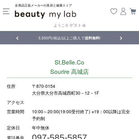
全商品正規メーカーの美容と健康ストア
ゲスト
ようこそ
様
品
5,500円(税込)以上ご購入で
送料無料
!
【重要】熊
St.Belle.Co
Sourire 高城店
住所
〒870-0154
大分県大分市高城西町30－12－1F
アクセス
営業時間
10:00～20:00(19:00受付終了) ※19：00以降は完全
予約制
定休日
年中無休
097-585-5857
電話番号