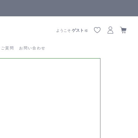
【重要】熊本地震の影響によりお届けに遅延が生じております
あるご質問
お問い合わせ
ゲスト
ようこそ
様
るご質問
お問い合わせ