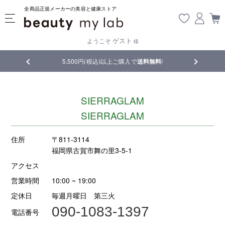
全商品正規メーカーの美容と健康ストア
ゲスト
ようこそ
様
品
5,500円(税込)以上ご購入で
送料無料
!
【重要】熊
SIERRAGLAM
SIERRAGLAM
住所
〒811-3114
福岡県古賀市舞の里3-5-1
アクセス
営業時間
10:00 ~ 19:00
定休日
毎週月曜日 第三火
090-1083-1397
電話番号