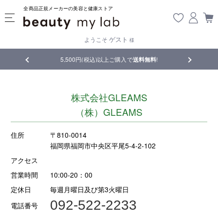
全商品正規メーカーの美容と健康ストア
ゲスト
ようこそ
様
品
5,500円(税込)以上ご購入で
送料無料
!
【重要】熊
株式会社GLEAMS
（株）GLEAMS
住所
〒810-0014
福岡県福岡市中央区平尾5-4-2-102
アクセス
営業時間
10:00‐20：00
定休日
毎週月曜日及び第3火曜日
092-522-2233
電話番号