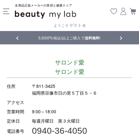
全商品正規メーカーの美容と健康ストア
ゲスト
ようこそ
様
品
5,500円(税込)以上ご購入で
送料無料
!
【重要】熊
サロンド愛
サロンド愛
住所
〒811-3425
福岡県宗像市日の里５丁目５－６
アクセス
営業時間
9:00～18:00
定休日
毎週月曜日 第３火曜日
0940-36-4050
電話番号