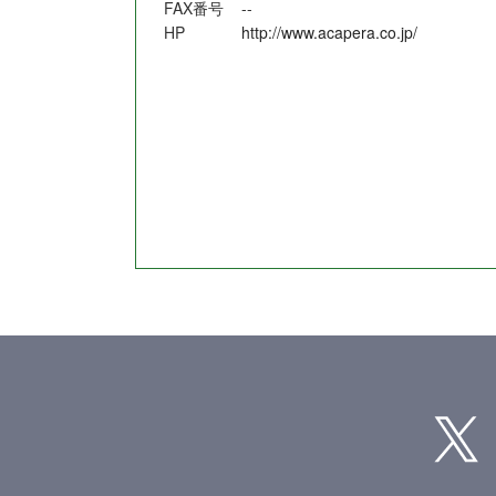
FAX番号
--
HP
http://www.acapera.co.jp/