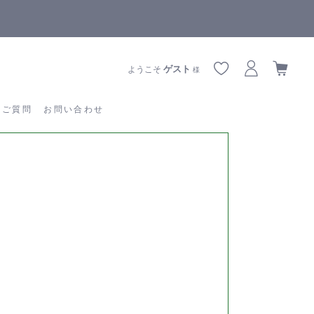
【重要】熊本地震の影響によりお届けに遅延が生じております
あるご質問
お問い合わせ
ゲスト
ようこそ
様
るご質問
お問い合わせ