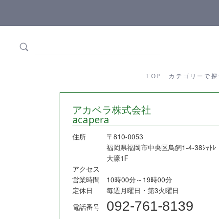
ます
全商品正規メーカー流通商品
TOP
カテゴリーか
TOP
カテゴリーで探
アカペラ株式会社
acapera
住所
〒810-0053
福岡県福岡市中央区鳥飼1-4-38ｼｬﾄﾚ
大濠1F
アクセス
営業時間
10時00分～19時00分
定休日
毎週月曜日・第3火曜日
092-761-8139
電話番号