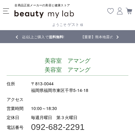
全商品正規メーカーの美容と健康ストア
ゲスト
ようこそ
様
税込)以上ご購入で
送料無料
!
【重要】熊本地震の影響により遅延が生じてお
美容室 アマング
美容室 アマング
住所
〒813-0044
福岡県福岡市東区千早5-14-18
アクセス
営業時間
10:00～18:30
定休日
毎週月曜日 第３火曜日
092-682-2291
電話番号