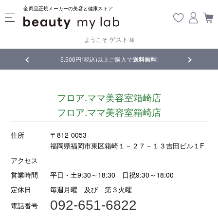
全商品正規メーカーの美容と健康ストア
ゲスト
ようこそ
様
品
5,500円(税込)以上ご購入で
送料無料
!
【重要】熊
フロア.ママ美容室箱崎店
フロア.ママ美容室箱崎店
住所
〒812-0053
福岡県福岡市東区箱崎１－２７－１３吉田ビル１F
アクセス
営業時間
平日・土9:30～18:30 日祝9:30～18:00
定休日
毎週月曜 及び 第３火曜
092-651-6822
電話番号