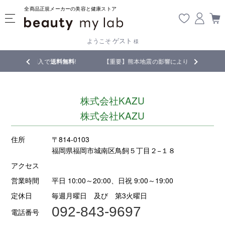
全商品正規メーカーの美容と健康ストア
ゲスト
ようこそ
様
上ご購入で
送料無料
!
【重要】熊本地震の影響により遅延が生じております
株式会社KAZU
株式会社KAZU
住所
〒814-0103
福岡県福岡市城南区鳥飼５丁目２−１８
アクセス
営業時間
平日 10:00～20:00、日祝 9:00～19:00
定休日
毎週月曜日 及び 第3火曜日
092-843-9697
電話番号