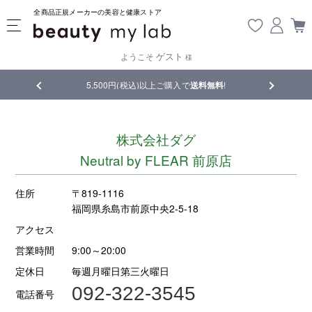
全商品正規メーカーの美容と健康ストア
ゲスト
ようこそ
様
品
5,500円(税込)以上ご購入で
送料無料
!
【重要】熊
株式会社ダグ
Neutral by FLEAR 前原店
住所
〒819-1116
福岡県糸島市前原中央2-5-18
アクセス
営業時間
9:00～20:00
定休日
毎週月曜日第三火曜日
092-322-3545
電話番号