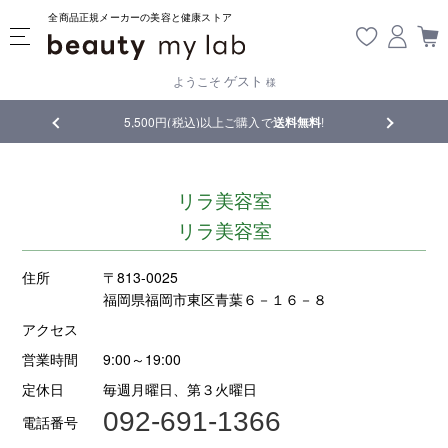
全商品正規メーカーの美容と健康ストア
ゲスト
ようこそ
様
品
5,500円(税込)以上ご購入で
送料無料
!
【重要】熊
リラ美容室
リラ美容室
住所
〒813-0025
福岡県福岡市東区青葉６－１６－８
アクセス
営業時間
9:00～19:00
定休日
毎週月曜日、第３火曜日
092-691-1366
電話番号