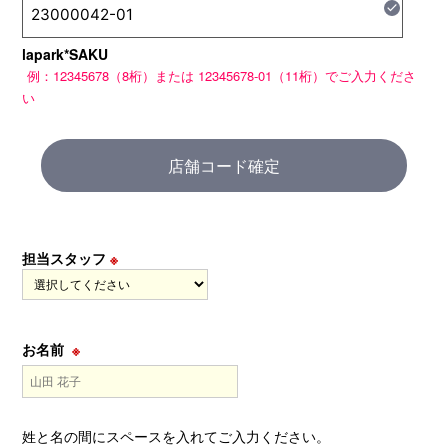
check
lapark*SAKU
店舗コード確定
担当スタッフ
※
お名前
※
姓と名の間にスペースを入れてご入力ください。