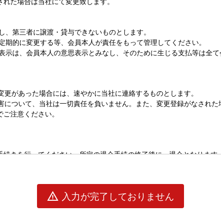
warning
入力が完了しておりません