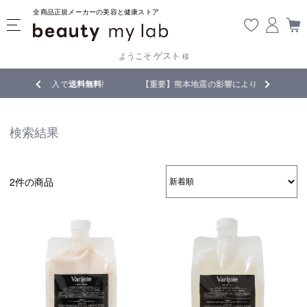
全商品正規メーカーの美容と健康ストア
ゲスト
ようこそ
様
料無料
!
【重要】熊本地震の影響により遅延が生じております
検索結果
2件の商品