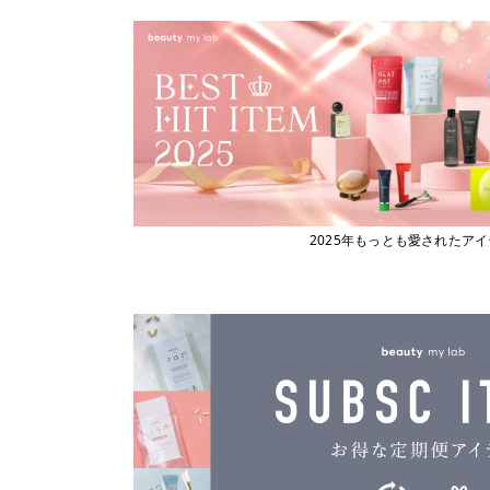
ビューティーマイラボ
エックストリートメント
X TREATMENT
フィヨーレコスメティクス
エナディア
フェスティノ
ENADEA
Fork
エポ
epo
ブライト
エムビーエフエフ
フローリストジャパン
MBFF
エルジューダ
ホーユー
Elujuda
ボジコ
エレクトロン
2025年もっとも愛されたア
ELECTRON
ボズレー
オースキンアンドヘア
マイトレックス
O SKIN ＆ HAIR
マイクロバブル・ジャパン
オーバイトーリ
OW BYE TORI
マデナ
オベリクス
ミルボン
OVERics
オルディーブシーディル
ムーンパンツ
ORDEVE Seadil
Mellia
オルビス
MediProduct
ORBIS
カドー
mous.
cado