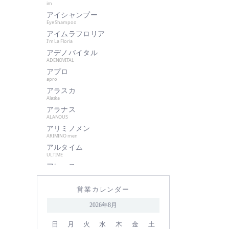
im
肌美和
アイシャンプー
グッドシング
Eye Shampoo
クラプロックス
アイムラフロリア
I'm La Floria
グランパーム
アデノバイタル
クレイツイオン
ADENOVITAL
アプロ
ケアネス
apro
ケラフェクト
アラスカ
サハラ・インターナショナルグル
Alaska
ープ
アラナス
ALANOUS
サントレッグ
アリミノメン
GMコーポレーション
ARIMINO men
アルタイム
season4
ULTIME
資生堂
アレース
シュワルツコフ
ARES
アロンザ
自由が丘クリニック
営業カレンダー
ALONZA
shu uemura
アンダーバープラス
2026年8月
underbar plus
シン ピュルテ
アンドウェイビー
日
月
火
水
木
金
土
ストレーニア