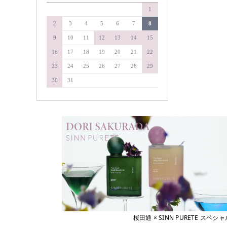
&WAVEY
1
soel
イエルネス
YELLNESS
タマリス
2
3
4
5
6
7
8
イロノワ
タングルティーザー
9
10
11
12
13
14
15
IRONOWA
ヴァリジョア
ダイソン
16
17
18
19
20
21
22
Varijoie
ディアテック
23
24
25
26
27
28
29
ウェーボ ジュカーラ
デミコスメティクス
Uevo Jouecara
30
31
ウルティア
デルマドール
URUTIER
NAKAGAWA
エアンス
EANS
中野製薬
エイジア
NAKAMA-Lab
agea
ナプラ
エヴィ
Evi
pad
エクスフリーク
ピアセラボ
XFLEEK
エコウイン
b-ex
ECOUIN
美心舎
エスタブリッシュ
ビーファースト
ESTABLISHED
桜田通 × SINN PURETE 
エスハートエス
Bフロンティア
S・HEART・S