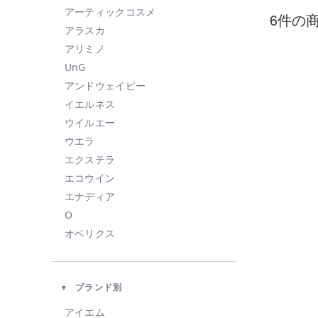
アーティックコスメ
6件の
アラスカ
アリミノ
UnG
アンドウェイビー
イエルネス
ウイルエー
ウエラ
エクステラ
エコウイン
エナディア
O
オベリクス
オルビス
カドー
ブランド別
KAHI
KINUJO
アイエム