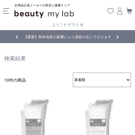
全商品正規メーカーの美容と健康ストア
ゲスト
ようこそ
様
無料
!
【重要】熊本地震の影響により遅延が生じております
検索結果
10件の商品